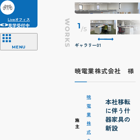
Liveオフィス
1
見学受付中
/
5
ギャラリー05
ギャラリー01
MENU
暁電業株式会社 様
暁
本社移転
電
に伴う什
業
器家具の
施
株
主
新設
式