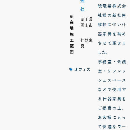
会
暁電業株式会
社
社様の新社屋
所
岡山県
在
移転に伴い什
岡山市
地
器家具を納め
施
工
什器家
させて頂きま
範
具
囲
した。
事務室・会議
オフィス
室・リフレッ
シュスペース
などで使用す
る什器家具を
ご提案の上、
お客様にとっ
て快適なワー